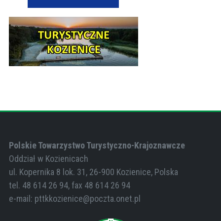
Polskie Towarzystwo Turystyczno-Krajoznawcze
Oddział w Kozienicach
ul. Kopernika 8 lok. 31,
26-900
Kozienice,
Polska
tel.
48 614 26 94, fax
48 614 26 94
e-mail:
pttkkozienice@poczta.onet.pl