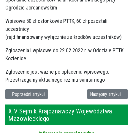
Ogrodzie Jordanowskim
Wpisowe 50 zł członkowie PTTK, 60 zł pozostali
uczestnicy
(rajd finansowany wyłącznie ze środków uczestników)
Zgłoszenia i wpisowe do 22.02.2022 r. w Oddziale PTTK
Kozienice.
Zgłoszenie jest ważne po opłaceniu wpisowego.
Przestrzegamy aktualnego reżimu sanitarnego
Poprzednia strona: Podsumowanie eliminacji powiatowych konkurs
Następna strona: InO na
Poprzedni artykuł
Następny artykuł
XIV Sejmik Krajoznawczy Województwa
Mazowieckiego